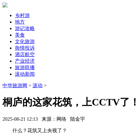
乡村游
地方
游记攻略
美食
文化旅游
舆情投诉
酒店航空
产业经济
旅游联播
滚动新闻
中华旅游网
>
滚动
>
桐庐的这家花筑，上CCTV了
2025-08-21 12:13
来源：网络
陆金宇
什么？花筑又上央视了？